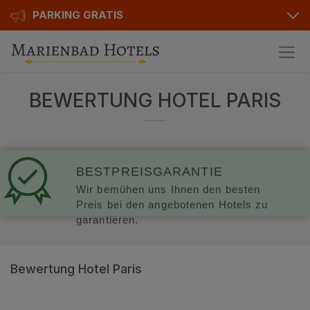
PARKING GRATIS
Hotels
BEWERTUNG HOTEL PARIS
Angebote
Alle Hotels
Geschenkgutscheine
Kurhotels
Bonusse
Golfhotels
BESTPREISGARANTIE
Wir bemühen uns Ihnen den besten
Sonderangebot
Ensana Hotels
Preis bei den angebotenen Hotels zu
garantieren.
Kontakt
Orea Hotels
Kontakt
Bewertung Hotel Paris
Über uns