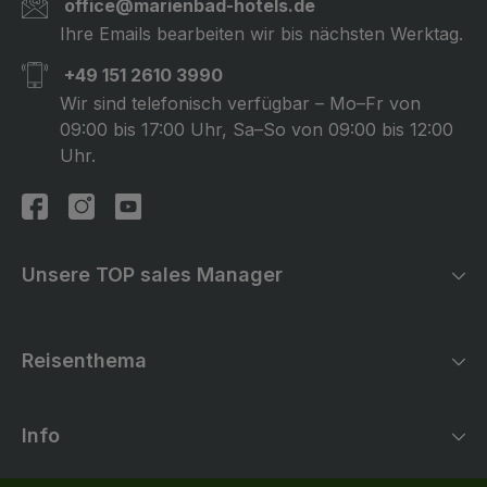
office@marienbad-hotels.de
Ihre Emails bearbeiten wir bis nächsten Werktag.
+49 151 2610 3990
Wir sind telefonisch verfügbar – Mo–Fr von
09:00 bis 17:00 Uhr, Sa–So von 09:00 bis 12:00
Uhr.
Unsere TOP sales Manager
Reisenthema
Noemi
Andrea
Hanka
Wellness Aufenthalte
Kur Aufenthalte
Info
Golf Aufenthalte
Kontakt