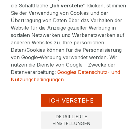
die Schaltfläche
„Ich verstehe“
klicken, stimmen
GESAMTBEWERTUNG
Sie der Verwendung von Cookies und der
Übertragung von Daten über das Verhalten der
Website für die Anzeige gezielter Werbung in
sozialen Netzwerken und Werbenetzwerken auf
anderen Websites zu. Ihre persönlichen
Daten/Cookies können für die Personalisierung
Matsvei, Goldbach
31. Mai 2023
von Google-Werbung verwendet werden. Wir
nutzen die Dienste von Google – Zwecke der
68%
Datenverarbeitung:
Googles Datenschutz- und
Gutes Relax-Aufenthalt. Wir haben jedoch erwartet, dass
Nutzungsbedingungen
.
nicht alle Anwendungen für einen Tag terminert sind.
ICH VERSTEHE
GESAMTBEWERTUNG
DETAILLIERTE
EINSTELLUNGEN