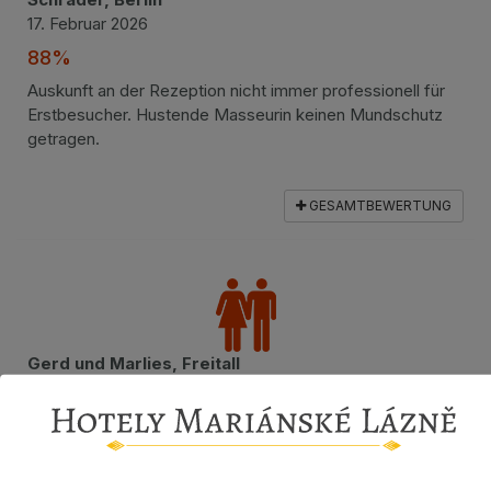
17. Februar 2026
88%
Auskunft an der Rezeption nicht immer professionell für
Erstbesucher. Hustende Masseurin keinen Mundschutz
getragen.
GESAMTBEWERTUNG
Gerd und Marlies, Freitall
16. Februar 2026
96%
Erinnerungen sehr gut aufgefrischt (1970, 2016), es war
trotz trüben Wetters sehr schön und abwechslungsreich,