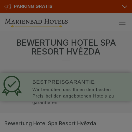
PARKING GRATIS
Hotels
BEWERTUNG HOTEL SPA
Angebote
Alle Hotels
RESORT HVĚZDA
Geschenkgutscheine
Kurhotels
Bonusse
Golfhotels
BESTPREISGARANTIE
Sonderangebot
Ensana Hotels
Wir bemühen uns Ihnen den besten
Preis bei den angebotenen Hotels zu
Kontakt
Orea Hotels
garantieren.
Kontakt
Über uns
Bewertung Hotel Spa Resort Hvězda