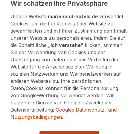
Wir schätzen Ihre Privatsphäre
immer wieder schön in Marienbad, danke für die
Geburtstagsüberraschung.
Unsere Website
marienbad-hotels.de
verwendet
Cookies, um die Funktionalität der Website zu
GESAMTBEWERTUNG
gewährleisten und mit Ihrer Zustimmung den Inhalt
unserer Website zu personalisieren. Indem Sie auf
die Schaltfläche
„Ich verstehe“
klicken, stimmen
Sie der Verwendung von Cookies und der
Übertragung von Daten über das Verhalten der
Website für die Anzeige gezielter Werbung in
Max B., Schwandorf
sozialen Netzwerken und Werbenetzwerken auf
16. Februar 2026
anderen Websites zu. Ihre persönlichen
90%
Daten/Cookies können für die Personalisierung
von Google-Werbung verwendet werden. Wir
Wir kommen zu Silvester wieder.
nutzen die Dienste von Google – Zwecke der
Datenverarbeitung:
Googles Datenschutz- und
GESAMTBEWERTUNG
Nutzungsbedingungen
.
Hotel Spa Resort Hvězda hat auf diese Bewertung
geantwortet: