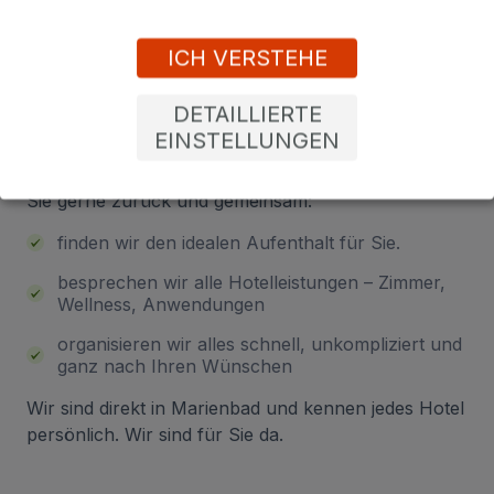
Sind Sie unsicher bei der
ICH VERSTEHE
Auswahl? Lassen Sie sich von uns
beraten!
DETAILLIERTE
EINSTELLUNGEN
Hinterlassen Sie Ihre Telefonnummer – wir rufen
Sie gerne zurück und gemeinsam:
finden wir den idealen Aufenthalt für Sie.
besprechen wir alle Hotelleistungen – Zimmer,
Wellness, Anwendungen
organisieren wir alles schnell, unkompliziert und
ganz nach Ihren Wünschen
Wir sind direkt in Marienbad und kennen jedes Hotel
persönlich. Wir sind für Sie da.