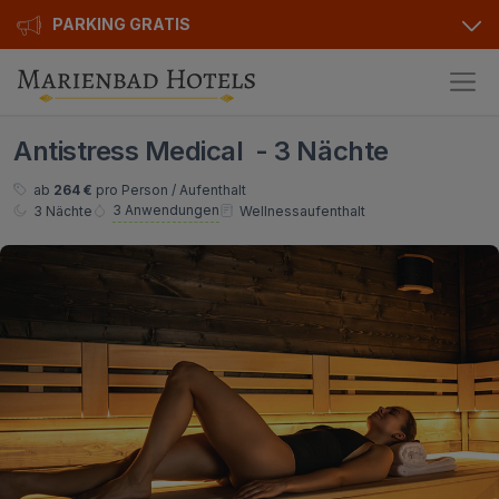
PARKING GRATIS
Hotels
Antistress Medical - 3 Nächte
Angebote
Alle Hotels
ab
264 €
pro Person / Aufenthalt
3 Anwendungen
3 Nächte
Wellnessaufenthalt
Kurhotels
Geschenkgutscheine
Golfhotels
Bonusse
Ensana Hotels
Sonderangebot
Orea Hotels
Kontakt
Kontakt
Über uns
Privat Transfer