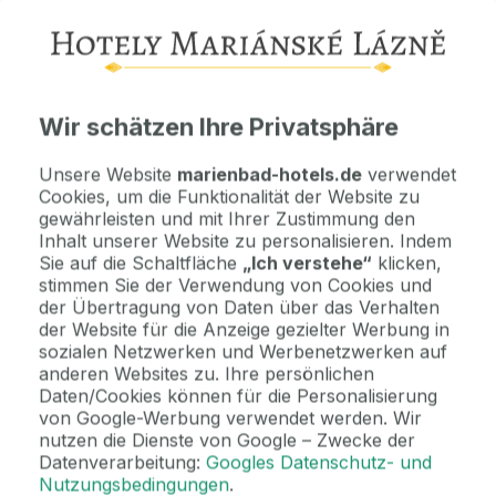
Wichtige Informationen
Kontaktdaten. Unterkunftsbedingungen und andere...
Wir schätzen Ihre Privatsphäre
Als Geschenk kaufen
Machen Sie Freude mit einem Geschenkvoucher
Unsere Website
marienbad-hotels.de
verwendet
Cookies, um die Funktionalität der Website zu
gewährleisten und mit Ihrer Zustimmung den
Jetzt bezahlen Sie gar nichts.
Inhalt unserer Website zu personalisieren. Indem
Die Zahlungsmodalitäten erhalten Sie zusammen mit dem Angebot
Sie auf die Schaltfläche
„Ich verstehe“
klicken,
per E-Mail.
stimmen Sie der Verwendung von Cookies und
der Übertragung von Daten über das Verhalten
der Website für die Anzeige gezielter Werbung in
sozialen Netzwerken und Werbenetzwerken auf
2 Gründe, bei uns zu buchen
anderen Websites zu. Ihre persönlichen
Bonus zur Buchung
Daten/Cookies können für die Personalisierung
Genießen Sie Marienbad in vollen Zügen mit unseren exklusiven
von Google-Werbung verwendet werden. Wir
Bonusen zu jeder Reservierung!
nutzen die Dienste von Google – Zwecke der
Datenverarbeitung:
Googles Datenschutz- und
Nutzungsbedingungen
.