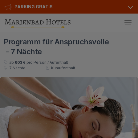
PARKING GRATIS
Hotels
Programm für Anspruchsvolle
Angebote
Alle Hotels
- 7 Nächte
Kurhotels
Geschenkgutscheine
ab
603 €
pro Person / Aufenthalt
7 Nächte
Kuraufenthalt
Golfhotels
Bonusse
Ensana Hotels
Sonderangebot
Orea Hotels
Kontakt
Kontakt
Über uns
Privat Transfer