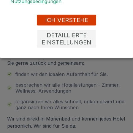
Nutzungsbedingungen
.
Sind Sie unsicher bei der
ICH VERSTEHE
Auswahl? Lassen Sie sich von uns
DETAILLIERTE
beraten!
EINSTELLUNGEN
Hinterlassen Sie Ihre Telefonnummer – wir rufen
Sie gerne zurück und gemeinsam:
finden wir den idealen Aufenthalt für Sie.
besprechen wir alle Hotelleistungen – Zimmer,
Wellness, Anwendungen
organisieren wir alles schnell, unkompliziert und
ganz nach Ihren Wünschen
Wir sind direkt in Marienbad und kennen jedes Hotel
persönlich. Wir sind für Sie da.