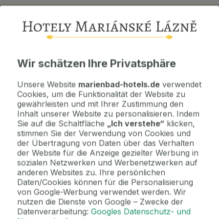
Wichtige Informationen
Kontaktdaten. Unterkunftsbedingungen und andere...
Wir schätzen Ihre Privatsphäre
Als Geschenk kaufen
Unsere Website
marienbad-hotels.de
verwendet
Machen Sie Freude mit einem Geschenkvoucher
Cookies, um die Funktionalität der Website zu
gewährleisten und mit Ihrer Zustimmung den
Inhalt unserer Website zu personalisieren. Indem
Jetzt bezahlen Sie gar nichts.
Sie auf die Schaltfläche
„Ich verstehe“
klicken,
Die Zahlungsmodalitäten erhalten Sie zusammen mit dem Angebot
stimmen Sie der Verwendung von Cookies und
per E-Mail.
der Übertragung von Daten über das Verhalten
der Website für die Anzeige gezielter Werbung in
sozialen Netzwerken und Werbenetzwerken auf
2 Gründe, bei uns zu buchen
anderen Websites zu. Ihre persönlichen
Daten/Cookies können für die Personalisierung
Bonus zur Buchung
von Google-Werbung verwendet werden. Wir
Genießen Sie Marienbad in vollen Zügen mit unseren exklusiven
nutzen die Dienste von Google – Zwecke der
Bonusen zu jeder Reservierung!
Datenverarbeitung:
Googles Datenschutz- und