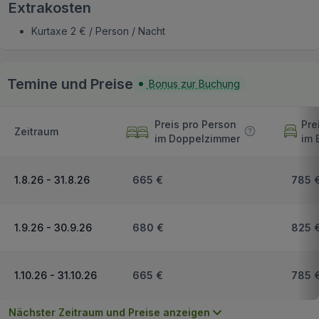
Extrakosten
Kurtaxe 2 € / Person / Nacht
Temine und Preise
Bonus zur Buchung
Preis pro Person
Pre
Zeitraum
im Doppelzimmer
im 
1.8.26 - 31.8.26
665 €
785 
1.9.26 - 30.9.26
680 €
825 
1.10.26 - 31.10.26
665 €
785 
Nächster Zeitraum und Preise anzeigen