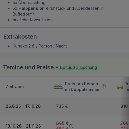
5x Übernachtung
5x
Halbpension
/Frühstück und Abendessen in
Buffetform/
ärztliche Konsultation
Extrakosten
Kurtaxe 2 € / Person / Nacht
Temine und Preise
Bonus zur Buchung
Preis pro Person
Pr
Zeitraum
im Doppelzimmer
im
26.6.26 - 17.10.26
735 €
810
685 €
760
18.10.26 - 21.11.26
650 €
722