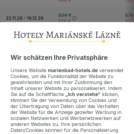
600 €
675
22.11.26 - 19.12.26
570 €
641
Nächster Zeitraum und Preise anzeigen
Wichtige Informationen
Wir schätzen Ihre Privatsphäre
Kontaktdaten. Unterkunftsbedingungen und andere...
Unsere Website
marienbad-hotels.de
verwendet
Cookies, um die Funktionalität der Website zu
gewährleisten und mit Ihrer Zustimmung den
Als Geschenk kaufen
Inhalt unserer Website zu personalisieren. Indem
Machen Sie Freude mit einem Geschenkvoucher
Sie auf die Schaltfläche
„Ich verstehe“
klicken,
stimmen Sie der Verwendung von Cookies und
der Übertragung von Daten über das Verhalten
Jetzt bezahlen Sie gar nichts.
der Website für die Anzeige gezielter Werbung in
Die Zahlungsmodalitäten erhalten Sie zusammen mit dem Angebot
sozialen Netzwerken und Werbenetzwerken auf
per E-Mail.
anderen Websites zu. Ihre persönlichen
Daten/Cookies können für die Personalisierung