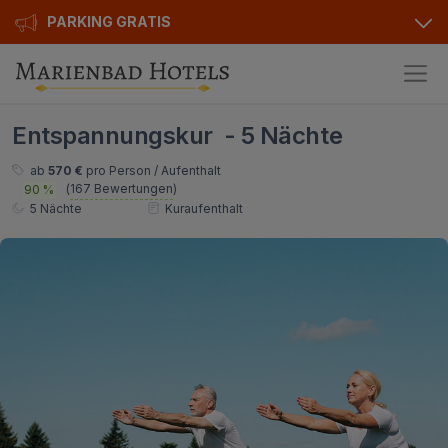
PARKING GRATIS
Hotels
Entspannungskur - 5 Nächte
Angebote
Alle Hotels
ab
570 €
pro Person / Aufenthalt
(
167 Bewertungen
)
90 %
Kurhotels
Geschenkgutscheine
5 Nächte
Kuraufenthalt
Golfhotels
Bonusse
Ensana Hotels
Sonderangebot
Orea Hotels
Kontakt
Kontakt
Über uns
Privat Transfer