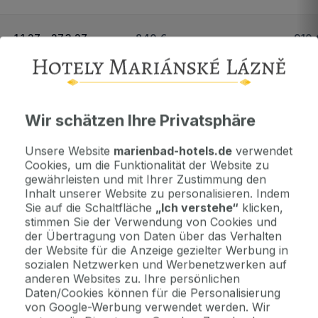
1.1.27 - 27.3.27
840 €
910 
Wichtige Informationen
Kontaktdaten. Unterkunftsbedingungen und andere...
Wir schätzen Ihre Privatsphäre
Unsere Website
marienbad-hotels.de
verwendet
Cookies, um die Funktionalität der Website zu
Als Geschenk kaufen
gewährleisten und mit Ihrer Zustimmung den
Machen Sie Freude mit einem Geschenkvoucher
Inhalt unserer Website zu personalisieren. Indem
Sie auf die Schaltfläche
„Ich verstehe“
klicken,
stimmen Sie der Verwendung von Cookies und
Jetzt bezahlen Sie gar nichts.
der Übertragung von Daten über das Verhalten
Die Zahlungsmodalitäten erhalten Sie zusammen mit dem Angebot
der Website für die Anzeige gezielter Werbung in
per E-Mail.
sozialen Netzwerken und Werbenetzwerken auf
anderen Websites zu. Ihre persönlichen
Daten/Cookies können für die Personalisierung
2 Gründe, bei uns zu buchen
von Google-Werbung verwendet werden. Wir