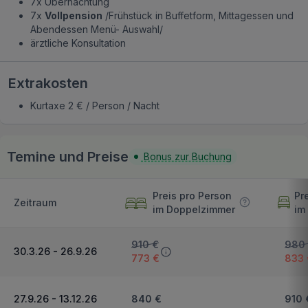
7x Übernachtung
7x
Vollpension
/Frühstück in Buffetform, Mittagessen und
Abendessen Menü- Auswahl/
ärztliche Konsultation
Extrakosten
Kurtaxe 2 € / Person / Nacht
Temine und Preise
Bonus zur Buchung
Preis pro Person
Pr
Zeitraum
im Doppelzimmer
im
910 €
980
30.3.26 - 26.9.26
773 €
833 
27.9.26 - 13.12.26
840 €
910 