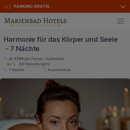
PARKING GRATIS
Hotels
Harmonie für das Körper und Seele
Angebote
Alle Hotels
- 7 Nächte
Kurhotels
Geschenkgutscheine
ab
773 €
pro Person / Aufenthalt
(
59 Bewertungen
)
84 %
Golfhotels
Bonusse
7 Nächte
Kuraufenthalt
Ensana Hotels
Sonderangebot
Orea Hotels
Kontakt
Kontakt
Über uns
Privat Transfer