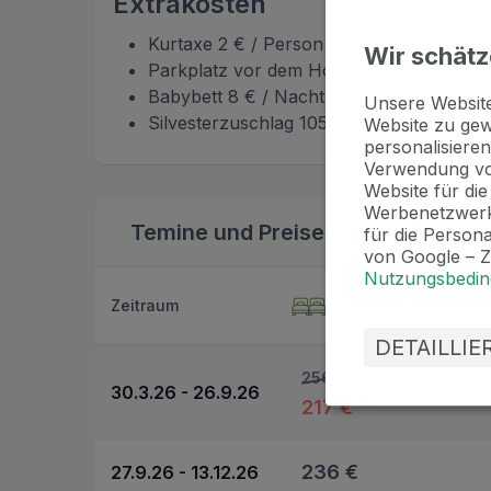
Extrakosten
Kurtaxe 2 € / Person / Nacht
Wir schätz
Parkplatz vor dem Hotel 10 € / Nacht
Babybett 8 € / Nacht
Unsere Websi
Silvesterzuschlag 105 € / Person
Website zu gew
personalisieren
Verwendung vo
Website für di
Werbenetzwerk
Temine und Preise
Bonus zur Buchung
für die Person
von Google – 
Nutzungsbedi
Preis pro Person
Zeitraum
im Doppelzimmer
DETAILLI
256 €
30.3.26 - 26.9.26
217 €
236 €
27.9.26 - 13.12.26