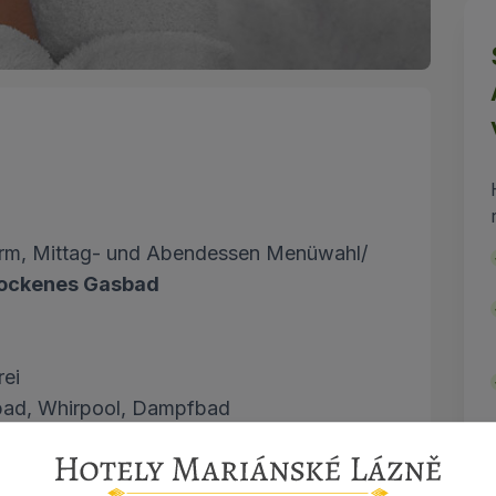
form, Mittag- und Abendessen Menüwahl/
rockenes Gasbad
rei
mmbad, Whirpool, Dampfbad