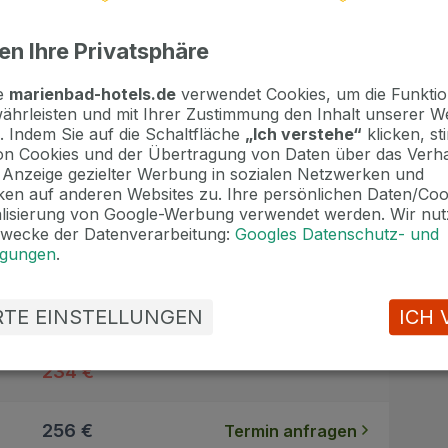
en Ihre Privatsphäre
te
marienbad-hotels.de
verwendet Cookies, um die Funktion
ährleisten und mit Ihrer Zustimmung den Inhalt unserer W
. Indem Sie auf die Schaltfläche
„Ich verstehe“
klicken, s
n Cookies und der Übertragung von Daten über das Verha
e Anzeige gezielter Werbung in sozialen Netzwerken und
en auf anderen Websites zu. Ihre persönlichen Daten/Co
alisierung von Google-Werbung verwendet werden. Wir nut
Zwecke der Datenverarbeitung:
Googles Datenschutz- und
ngungen
.
Preis pro Person
im Einzelzimmer
ERTE EINSTELLUNGEN
ICH 
276 €
Termin anfragen
234 €
256 €
Termin anfragen