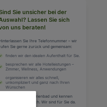
Sind Sie unsicher bei der
Auswahl? Lassen Sie sich
von uns beraten!
Hinterlassen Sie Ihre Telefonnummer – wir
rufen Sie gerne zurück und gemeinsam:
finden wir den idealen Aufenthalt für Sie.
besprechen wir alle Hotelleistungen –
Zimmer, Wellness, Anwendungen
organisieren wir alles schnell,
unkompliziert und ganz nach Ihren
Wünschen
Wir sind direkt in Marienbad und kennen
jedes Hotel persönlich. Wir sind für Sie da.