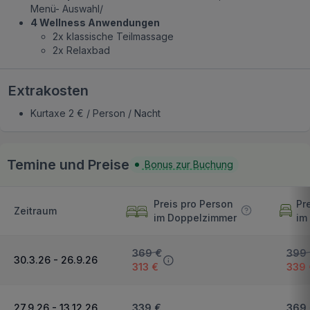
Menü- Auswahl/
4 Wellness Anwendungen
2x klassische Teilmassage
2x Relaxbad
Extrakosten
Kurtaxe 2 € / Person / Nacht
Temine und Preise
Bonus zur Buchung
Preis pro Person
Pr
Zeitraum
im Doppelzimmer
im
369 €
399
30.3.26 - 26.9.26
313 €
339 
27.9.26 - 13.12.26
339 €
369