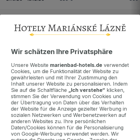
1.1.27 - 27.3.27
339 €
369
Wichtige Informationen
Wir schätzen Ihre Privatsphäre
Kontaktdaten. Unterkunftsbedingungen und andere...
Unsere Website
marienbad-hotels.de
verwendet
Cookies, um die Funktionalität der Website zu
Als Geschenk kaufen
gewährleisten und mit Ihrer Zustimmung den
Machen Sie Freude mit einem Geschenkvoucher
Inhalt unserer Website zu personalisieren. Indem
Sie auf die Schaltfläche
„Ich verstehe“
klicken,
stimmen Sie der Verwendung von Cookies und
der Übertragung von Daten über das Verhalten
Jetzt bezahlen Sie gar nichts.
der Website für die Anzeige gezielter Werbung in
Die Zahlungsmodalitäten erhalten Sie zusammen mit dem Angebot
sozialen Netzwerken und Werbenetzwerken auf
per E-Mail.
anderen Websites zu. Ihre persönlichen
Daten/Cookies können für die Personalisierung
von Google-Werbung verwendet werden. Wir
2 Gründe, bei uns zu buchen
nutzen die Dienste von Google – Zwecke der