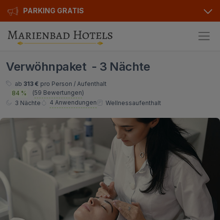
PARKING GRATIS
Hotels
Verwöhnpaket - 3 Nächte
Angebote
Alle Hotels
ab
313 €
pro Person / Aufenthalt
(
59 Bewertungen
)
84 %
Kurhotels
Geschenkgutscheine
4 Anwendungen
3 Nächte
Wellnessaufenthalt
Golfhotels
Bonusse
Ensana Hotels
Sonderangebot
Orea Hotels
Kontakt
Kontakt
Über uns
Privat Transfer