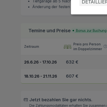
Tiefgarage ab 5 Nächte 27.3.2026-25.3.2
DETAILLI
Änderung der festen Reservierung 10 € 
Temine und Preise
Bonus zur Buchung
Preis pro Person
Zeitraum
im Doppelzimmer
632 €
26.6.26 - 17.10.26
607 €
18.10.26 - 21.11.26
Jetzt bezahlen Sie gar nichts.
Die Zahlungsmodalitäten erhalten Sie zusammen 