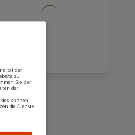
alität der
ebsite zu
timmen Sie der
lten der
okies können
zen die Dienste