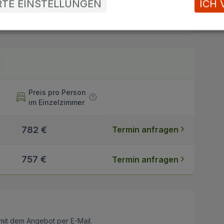
027 10 € / Nacht
ERTE EINSTELLUNGEN
ICH 
/ Person
Preis pro Person
im Einzelzimmer
782 €
Termin anfragen
757 €
Termin anfragen
mit dem Angebot per E-Mail.