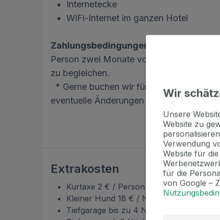
Internetecke
WiFi-Internet im ganzen Hotel
Zahlungsbedingungen
: Wir verlangen 
Person zwei Monate vor Anreise. Der Restb
zu begleichen.
* Gerne buchen wir für Sie einmalige Sta
Wir schätz
eventuelle Änderungen selbst vor und teil
Unsere Websi
Website zu gew
personalisieren
Verwendung vo
Website für di
Werbenetzwerk
Extrakosten
für die Person
von Google – 
Kurtaxe 2 € / Person / Nacht
Nutzungsbedi
Kleiner Hund 18 € / Nacht
Tiefgarage bis zu 4 Nächte 27.3.2026-25