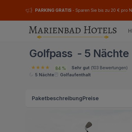
PARKING GRATIS
- Sparen Sie bis zu 20 € pro 
H
Golfpass - 5 Nächte
Sehr gut
(
103 Bewertungen
)
84 %
5 Nächte
Golfaufenthalt
Paketbeschreibung
Preise
ION