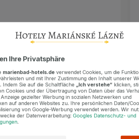
eine Anzahlung in Höhe von 232 EUR pro
etrag ist vor Ort in bar oder mit Kreditkarte
rtzeiten nach Absprache. Bitte nehmen Sie
en Ihre Privatsphäre
en Sie uns die Anpassung mit.
te
marienbad-hotels.de
verwendet Cookies, um die Funktion
ährleisten und mit Ihrer Zustimmung den Inhalt unserer W
. Indem Sie auf die Schaltfläche
„Ich verstehe“
klicken, s
n Cookies und der Übertragung von Daten über das Verha
e Anzeige gezielter Werbung in sozialen Netzwerken und
en auf anderen Websites zu. Ihre persönlichen Daten/Co
alisierung von Google-Werbung verwendet werden. Wir nut
Zwecke der Datenverarbeitung:
Googles Datenschutz- und
ngungen
.
.3.2027 15 € / Nacht