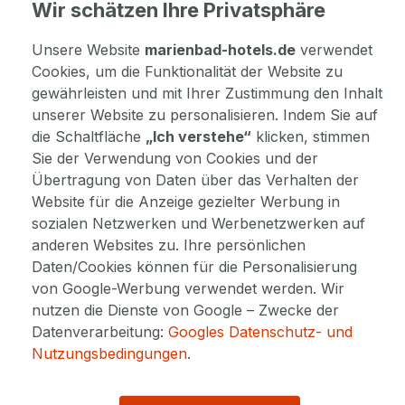
Wir schätzen Ihre Privatsphäre
Unsere Website
marienbad-hotels.de
verwendet
Cookies, um die Funktionalität der Website zu
gewährleisten und mit Ihrer Zustimmung den Inhalt
Ursula, München
unserer Website zu personalisieren. Indem Sie auf
20. Dezember 2018
die Schaltfläche
„Ich verstehe“
klicken, stimmen
90%
Sie der Verwendung von Cookies und der
Übertragung von Daten über das Verhalten der
Der Aufenthalt in dem Hotel, fast kann man sagen
Ferienwohnung, war sehr angenehm. Es handelt sich um
Website für die Anzeige gezielter Werbung in
ruhiges, kleines Hotel. Das Personal hat uns jeden
sozialen Netzwerken und Werbenetzwerken auf
Wunsch erfüllt und die Anwendungen waren wirklich toll.
anderen Websites zu. Ihre persönlichen
Daten/Cookies können für die Personalisierung
von Google-Werbung verwendet werden. Wir
GESAMTBEWERTUNG
nutzen die Dienste von Google – Zwecke der
Datenverarbeitung:
Googles Datenschutz- und
Nutzungsbedingungen
.