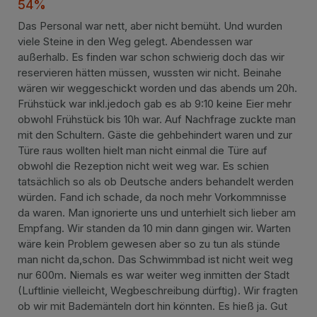
54%
Das Personal war nett, aber nicht bemüht. Und wurden
viele Steine in den Weg gelegt. Abendessen war
außerhalb. Es finden war schon schwierig doch das wir
reservieren hätten müssen, wussten wir nicht. Beinahe
wären wir weggeschickt worden und das abends um 20h.
Frühstück war inkl.jedoch gab es ab 9:10 keine Eier mehr
obwohl Frühstück bis 10h war. Auf Nachfrage zuckte man
mit den Schultern. Gäste die gehbehindert waren und zur
Türe raus wollten hielt man nicht einmal die Türe auf
obwohl die Rezeption nicht weit weg war. Es schien
tatsächlich so als ob Deutsche anders behandelt werden
würden. Fand ich schade, da noch mehr Vorkommnisse
da waren. Man ignorierte uns und unterhielt sich lieber am
Empfang. Wir standen da 10 min dann gingen wir. Warten
wäre kein Problem gewesen aber so zu tun als stünde
man nicht da,schon. Das Schwimmbad ist nicht weit weg
nur 600m. Niemals es war weiter weg inmitten der Stadt
(Luftlinie vielleicht, Wegbeschreibung dürftig). Wir fragten
ob wir mit Bademänteln dort hin könnten. Es hieß ja. Gut