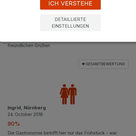
ICH VERSTEHE
Frank, Deutschland
27. November 2018
DETAILLIERTE
92%
EINSTELLUNGEN
Es war eine sehr schöne Zeit in Marienbad und wir
kommen gerne wieder... ...aber dann im Sommer! Mit
freundlichen Grüßen
GESAMTBEWERTUNG
Ingrid, Nürnberg
24. October 2018
90%
Die Gastronomie betrifft hier nur das Frühstück - war