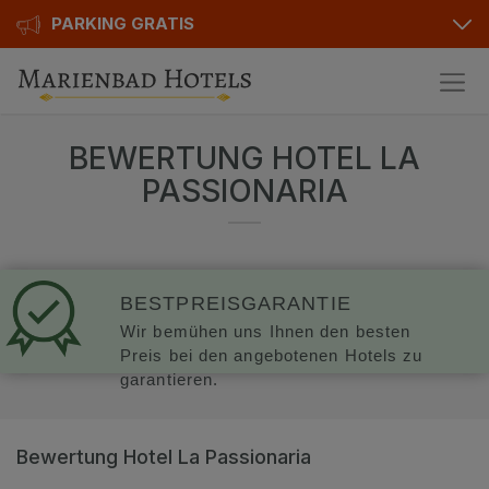
PARKING GRATIS
Hotels
BEWERTUNG HOTEL LA
Angebote
Alle Hotels
PASSIONARIA
Geschenkgutscheine
Kurhotels
Bonusse
Golfhotels
BESTPREISGARANTIE
Sonderangebot
Ensana Hotels
Wir bemühen uns Ihnen den besten
Preis bei den angebotenen Hotels zu
Kontakt
Orea Hotels
garantieren.
Kontakt
Über uns
Bewertung Hotel La Passionaria