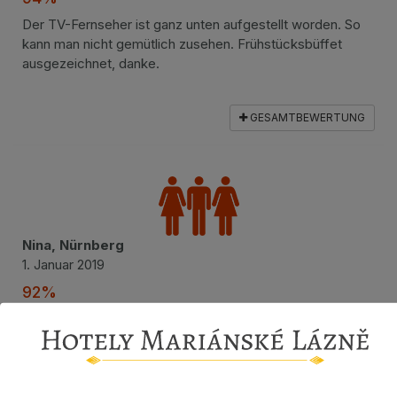
Der TV-Fernseher ist ganz unten aufgestellt worden. So
kann man nicht gemütlich zusehen. Frühstücksbüffet
ausgezeichnet, danke.
GESAMTBEWERTUNG
Nina, Nürnberg
1. Januar 2019
92%
Top, uns hat es sehr gut gefallen.
GESAMTBEWERTUNG