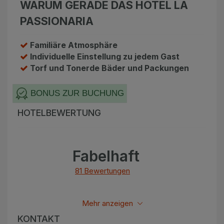
WARUM GERADE DAS HOTEL LA
Angebote
Alle Hotels
PASSIONARIA
Geschenkgutscheine
Kurhotels
Familiäre Atmosphäre
Bonusse
Golfhotels
Individuelle Einstellung zu jedem Gast
Torf und Tonerde Bäder und Packungen
Sonderangebot
Ensana Hotels
BONUS ZUR BUCHUNG
Kontakt
Orea Hotels
HOTELBEWERTUNG
Kontakt
Über uns
Fabelhaft
Privat Transfer
81 Bewertungen
FAQ
Alle bewertungen anzeigen
Mehr anzeigen
KONTAKT