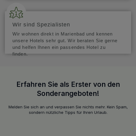
Sauberkeit:
100 %
Dienstleistungen im
90 %
SPA-Bereich:
Wir sind Spezialisten
Preis-Leistungs-
Nicole, München
96 %
90 %
Verhältnis:
13. Juni 2023
| Freunde
Wir wohnen direkt in Marienbad und kennen
Gastronomie:
89 %
unsere Hotels sehr gut. Wir beraten Sie gerne
Sehr sauberes und geräumiges Zimmer, tolles
und helfen Ihnen ein passendes Hotel zu
Frühstücksbuffet, Parkplätze direkt am Hotel, nettes
finden.
und sehr aufmerksames Personal, privates kleines
Spa im Haus.
Personal:
100 %
GESAMTBEWERTUNG
Erfahren Sie als Erster von den
Sauberkeit:
100 %
Sonderangeboten!
Dienstleistungen im
90 %
SPA-Bereich:
ALLE BEWERTUNGEN ANZEIGEN (85)
Melden Sie sich an und verpassen Sie nichts mehr. Kein Spam,
Preis-Leistungs-
90 %
sondern nützliche Tipps für Ihren Urlaub.
Verhältnis:
Gastronomie:
100 %