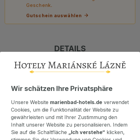
Geschenk.
Gutschein auswählen
DETAILS
HOTEL INFO
Wir schätzen Ihre Privatsphäre
Hotellage
Unsere Website
marienbad-hotels.de
verwendet
Das Hotel befindet sich in einer ruhigen Lage der
Cookies, um die Funktionalität der Website zu
Stadt und doch ist es nur wenige Gehminuten (1,3
gewährleisten und mit Ihrer Zustimmung den
KM) von der Hauptkolonnade entfernt. Insgesamt
Inhalt unserer Website zu personalisieren. Indem
befindet sich in 300 Metern vom Hotel der schöne
Sie auf die Schaltfläche
„Ich verstehe“
klicken,
Kurpark mit der Kolonnade der Quelle Ferdinant.
stimmen Sie der Verwendung von Cookies und