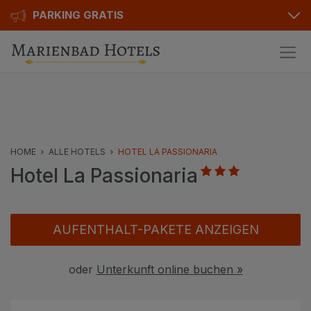
PARKING GRATIS
Pakete
Hotelinfo
Preise
HOME
ALLE HOTELS
HOTEL LA PASSIONARIA
Hotel La Passionaria
Bewertungen
Ausstattung
Karte
AUFENTHALT-PAKETE ANZEIGEN
Kontakt
oder
Unterkunft online buchen »
Hotels